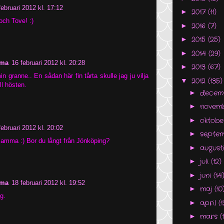
februari 2012 kl. 17:12
2017
(11)
►
ch Tove! :)
2016
(7)
►
2015
(25)
►
2014
(29)
►
lma
16 februari 2012 kl. 20:28
2013
(67)
►
n granne.. En sådan här fin tårta skulle jag ju vilja
2012
(135)
▼
ill hösten.
decem
►
novem
►
oktob
►
februari 2012 kl. 20:02
septe
►
amma :) Bor du långt från Jönköping?
august
►
juli
(12)
►
juni
(14
►
lma
18 februari 2012 kl. 19:52
maj
(10
►
g.
april
(1
►
mars
(
►