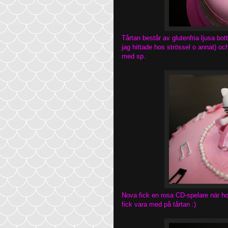
Tårtan består av glutenfria ljusa b
jag hittade hos strössel o annat) 
med sp.
Nova fick en rosa CD-spelare när h
fick vara med på tårtan :)