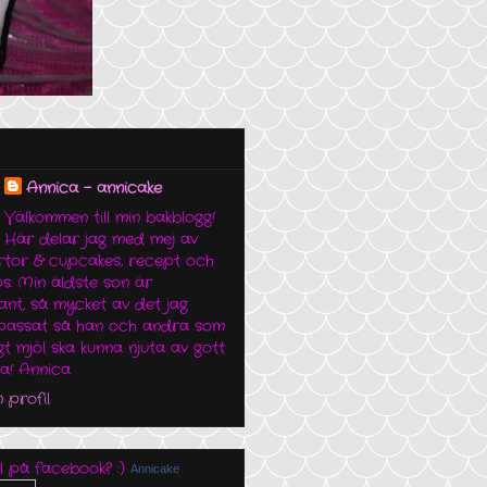
Annica - annicake
Välkommen till min bakblogg!
Här delar jag med mej av
årtor & cupcakes, recept och
ps. Min äldste son är
rant, så mycket av det jag
passat så han och andra som
igt mjöl ska kunna njuta av gott
na! Annica
 profil
l på facebook? :)
Annicake