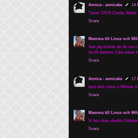
Annica - annicake
14 
Tusen TACK Carola, Maire o
Svara
Mamma till Linus och Wi
Vad jag önskar att du var mi
ha till dotterns 3-års kalas t
Svara
Annica - annicake
17 
tack tack Linus o Wilmas m
Svara
Mamma till Linus och Wi
Vi bor strax utanför Götebor
Svara