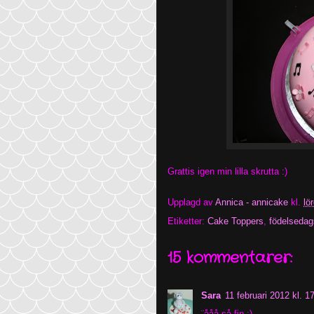
Grattis igen min lilla skrutta :)
Upplagd av
Annica - annicake
kl.
lö
Etiketter:
Cake Toppers
,
födelsedags
15 kommentarer:
Sara
11 februari 2012 kl. 1
¨ååå så fin :)