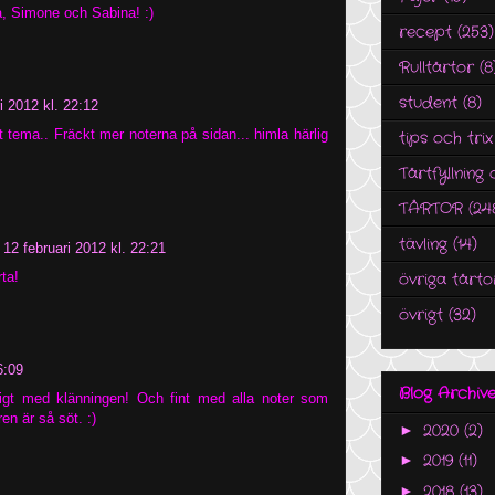
, Simone och Sabina! :)
recept
(253)
Rulltårtor
(8
student
(8)
i 2012 kl. 22:12
igt tema.. Fräckt mer noterna på sidan... himla härlig
tips och trix
Tårtfyllning 
TÅRTOR
(24
tävling
(14)
12 februari 2012 kl. 22:21
rta!
övriga tårto
övrigt
(32)
6:09
Blog Archiv
ligt med klänningen! Och fint med alla noter som
en är så söt. :)
2020
(2)
►
2019
(11)
►
2018
(13)
►