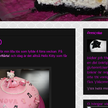
Annicake
)
ör min lilla tös som fyllde 4 förra veckan. På
ftårta
!
och idag är det alltså Hello Kitty som får
bilder på t
en del bakti
glutenintole
bakar är an
inte tål vanl
fika. Välkom
Visa hela min
Ni hänger vä