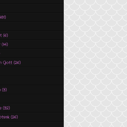
481)
t
(6)
r
(14)
)
n Gott
(26)
n
(3)
e
(32)
ötsak
(26)