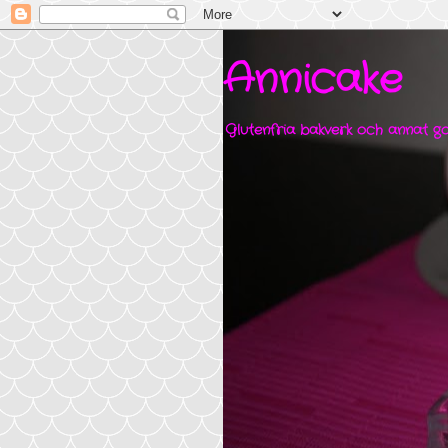
Annicake
Glutenfria bakverk och annat go