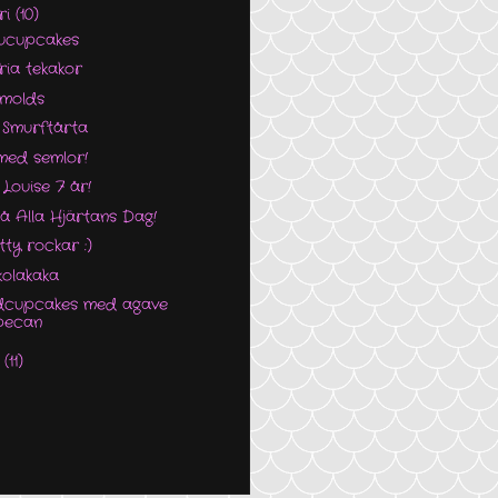
ri
(10)
sucupcakes
ria tekakor
 molds
 Smurftårta
ed semlor!
 Louise 7 år!
 Alla Hjärtans Dag!
tty rockar :)
olakaka
dcupcakes med agave
pecan
i
(11)