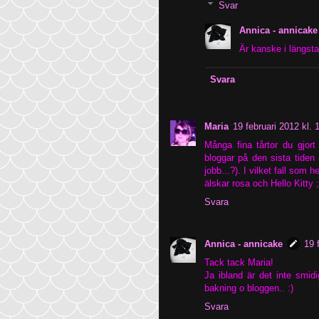
Svar
Annica - annicake
Är kanske i längsta 
Svara
Maria
19 februari 2012 kl. 
Många fina tårtor du gjort 
bloggar på den sista tiden
jobb...?). I vilket fall som 
älskar rosa och Hello Kitty ;
Svara
Annica - annicake
19 
Tack tack Maria!
Ja ibland är det inte smidi
bakning o bloggen.. :)
Svara