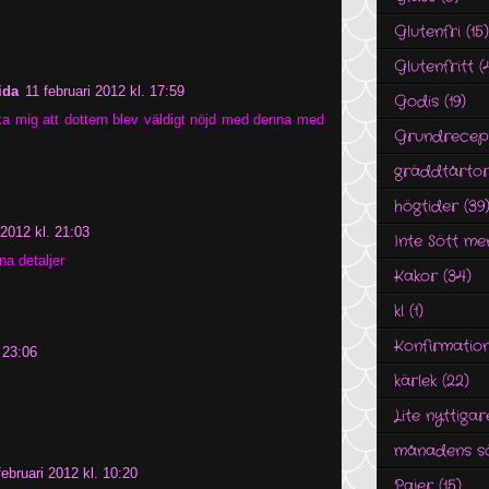
Glutenfri
(15)
Glutenfritt
(
ida
11 februari 2012 kl. 17:59
Godis
(19)
nka mig att dottern blev väldigt nöjd med denna med
Grundrecep
gräddtårto
högtider
(39
 2012 kl. 21:03
Inte Sött me
na detaljer
Kakor
(34)
kl
(1)
Konfirmatio
. 23:06
kärlek
(22)
Lite nyttigar
månadens s
februari 2012 kl. 10:20
Pajer
(15)