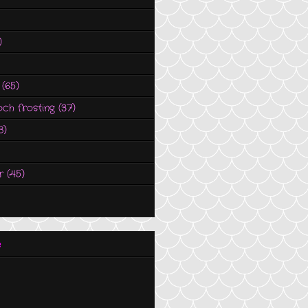
)
(65)
och frosting
(37)
8)
r
(45)
e