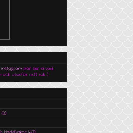
 instagram
Här ser ni vad
 och utanför mitt kök :)
(2)
h kladdkakor
(47)