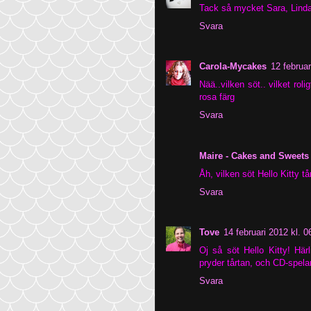
Tack så mycket Sara, Linda
Svara
Carola-Mycakes
12 februar
Nää..vilken söt.. vilket rol
rosa färg
Svara
Maire - Cakes and Sweets
Åh, vilken söt Hello Kitty tå
Svara
Tove
14 februari 2012 kl. 0
Oj så söt Hello Kitty! Här
pryder tårtan, och CD-spelar
Svara