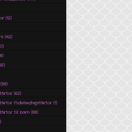
or
(12)
rs
(42)
30)
8)
25)
(38)
tårtor
(62)
tårtor födelsedagstårtor
(1)
årtor till barn
(88)
)