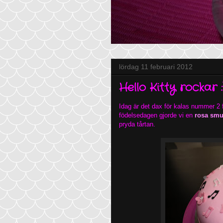
lördag 11 februari 2012
Hello Kitty rockar :
Idag är det dax för kalas nummer 2 f
födelsedagen gjorde vi en
rosa smur
pryda tårtan.