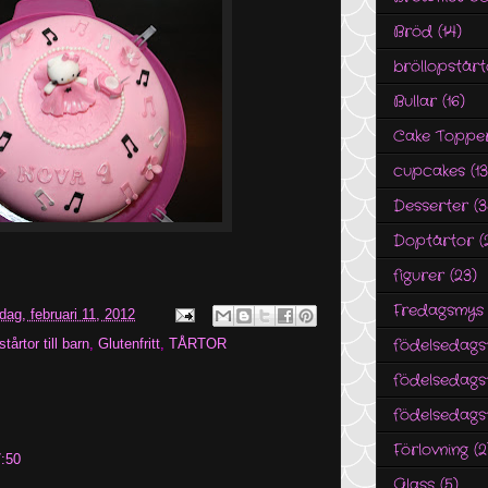
Bröd
(14)
bröllopstårt
Bullar
(16)
Cake Toppe
cupcakes
(1
Desserter
(3
Doptårtor
(
figurer
(23)
Fredagsmys
rdag, februari 11, 2012
födelsedags
tårtor till barn
,
Glutenfritt
,
TÅRTOR
födelsedags
födelsedagst
Förlovning
(2
7:50
Glass
(5)