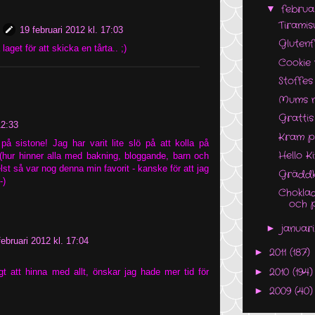
februa
▼
Tirami
19 februari 2012 kl. 17:03
Glutenf
laget för att skicka en tårta.. ;)
Cookie
Stoffes
Mums m
Grattis
12:33
Kram på
på sistone! Jag har varit lite slö på att kolla på
Hello Ki
 (hur hinner alla med bakning, bloggande, barn och
helst så var nog denna min favorit - kanske för att jag
Gräddk
-)
Chokla
och 
januar
►
februari 2012 kl. 17:04
2011
(187)
►
2010
(194)
►
gt att hinna med allt, önskar jag hade mer tid för
2009
(40)
►