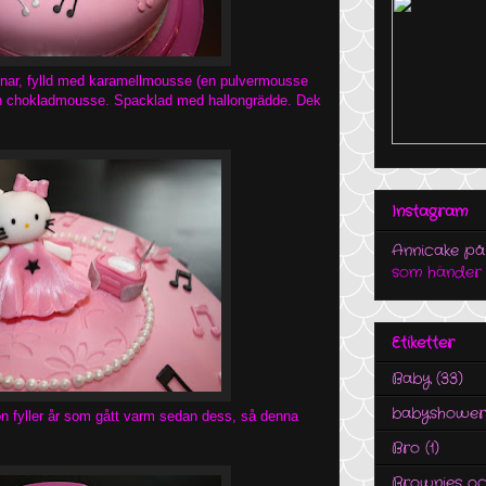
ottnar, fylld med karamellmousse (en pulvermousse
och chokladmousse. Spacklad med hallongrädde. Dek
Instagram
Annicake på
som händer i
Etiketter
Baby
(33)
babyshower
on fyller år som gått varm sedan dess, så denna
Bro
(1)
Brownies oc