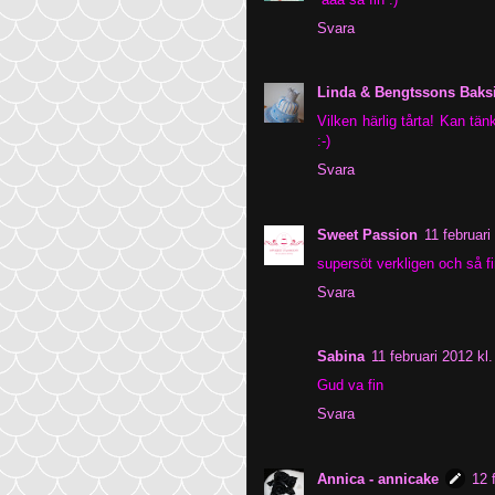
Svara
Linda & Bengtssons Baks
Vilken härlig tårta! Kan tä
:-)
Svara
Sweet Passion
11 februari
supersöt verkligen och så fi
Svara
Sabina
11 februari 2012 kl
Gud va fin
Svara
Annica - annicake
12 