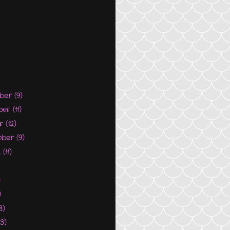
ber
(9)
ber
(11)
er
(12)
mber
(9)
i
(11)
)
)
3)
13)